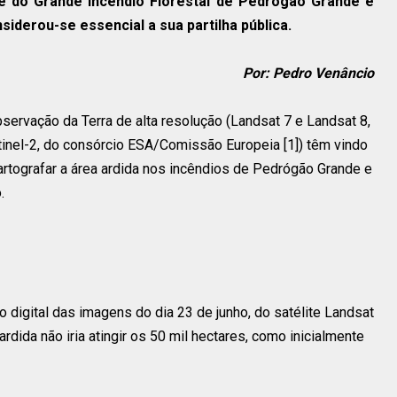
e do Grande Incêndio Florestal de Pedrógão Grande e
nsiderou-se essencial a sua partilha pública.
Por: Pedro Venâncio
ervação da Terra de alta resolução (Landsat 7 e Landsat 8,
nel-2, do consórcio ESA/Comissão Europeia [1]) têm vindo
cartografar a área ardida nos incêndios de Pedrógão Grande e
.
 digital das imagens do dia 23 de junho, do satélite Landsat
ardida não iria atingir os 50 mil hectares, como inicialmente